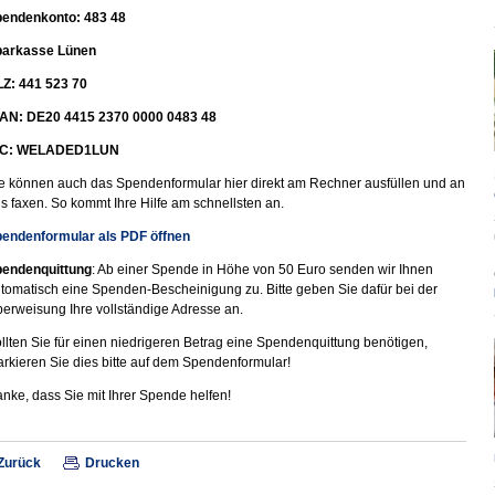
endenkonto: 483 48
arkasse Lünen
Z: 441 523 70
AN: DE20 4415 2370 0000 0483 48
IC: WELADED1LUN
e können auch das Spendenformular hier direkt am Rechner
ausfüllen und an
s faxen. So kommt Ihre Hilfe am schnellsten an.
endenformular als PDF öffnen
endenquittung
: Ab einer Spende in Höhe von 50 Euro senden wir Ihnen
tomatisch eine Spenden-Bescheinigung zu. Bitte geben Sie dafür bei der
erweisung Ihre vollständige Adresse an.
llten Sie für einen niedrigeren Betrag eine Spendenquittung benötigen,
rkieren Sie dies bitte auf dem Spendenformular!
nke, dass Sie mit Ihrer Spende helfen!
Zurück
Drucken