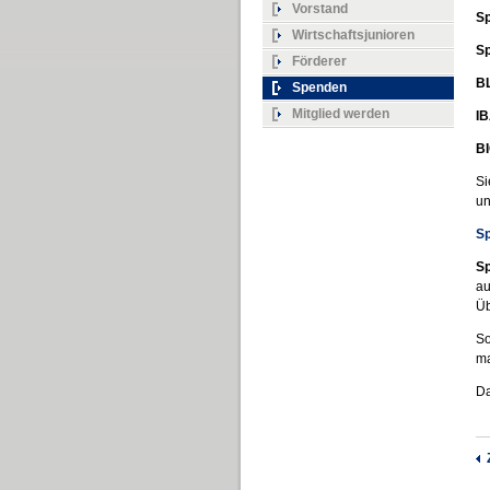
Vorstand
Sp
Wirtschaftsjunioren
Sp
Förderer
BL
Spenden
Mitglied werden
IB
B
Si
un
Sp
Sp
au
Üb
So
ma
Da